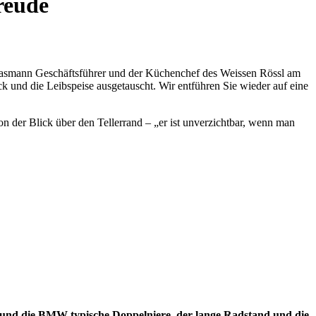
reude
smann Geschäftsführer und der Küchenchef des Weissen Rössl am
und die Leibspeise ausgetauscht. Wir entführen Sie wieder auf eine
 der Blick über den Tellerrand – „er ist unverzichtbar, wenn man
k und die BMW typische Doppelniere, der lange Radstand und die