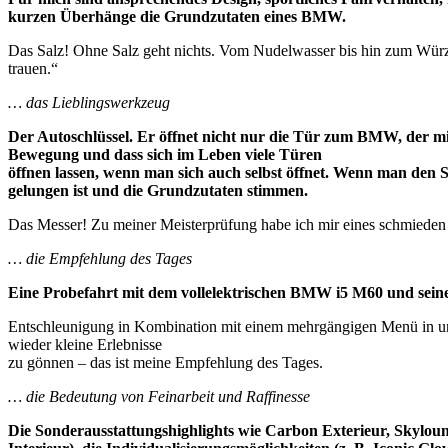
kurzen Überhänge die Grundzutaten eines BMW.
Das Salz! Ohne Salz geht nichts. Vom Nudelwasser bis hin zum Würzen e
trauen.“
… das Lieblingswerkzeug
Der Autoschlüssel. Er öffnet nicht nur die Tür zum BMW, der m
Bewegung und dass sich im Leben viele Türen
öffnen lassen, wenn man sich auch selbst öffnet. Wenn man den S
gelungen ist und die Grundzutaten stimmen.
Das Messer! Zu meiner Meisterprüfung habe ich mir eines schmieden la
… die Empfehlung des Tages
Eine Probefahrt mit dem vollelektrischen BMW i5 M60 und sei
Entschleunigung in Kombination mit einem mehrgängigen Menü in uns
wieder kleine Erlebnisse
zu gönnen – das ist meine Empfehlung des Tages.
… die Bedeutung von Feinarbeit und Raffinesse
Die Sonderausstattungshighlights wie Carbon Exterieur, Skyloun