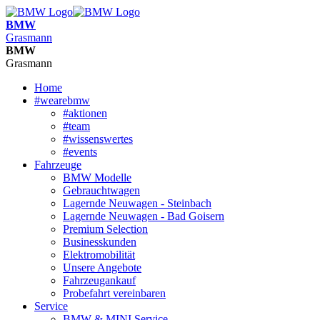
BMW
Grasmann
BMW
Grasmann
Home
#wearebmw
#aktionen
#team
#wissenswertes
#events
Fahrzeuge
BMW Modelle
Gebrauchtwagen
Lagernde Neuwagen - Steinbach
Lagernde Neuwagen - Bad Goisern
Premium Selection
Businesskunden
Elektromobilität
Unsere Angebote
Fahrzeugankauf
Probefahrt vereinbaren
Service
BMW & MINI Service