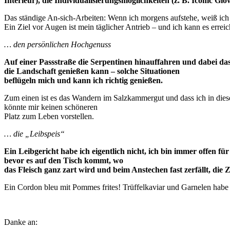
Interieur), die Individualisierungsmöglichkeiten (z. B. Iconic Gl
Das ständige An-sich-Arbeiten: Wenn ich morgens aufstehe, weiß ich o
Ein Ziel vor Augen ist mein täglicher Antrieb – und ich kann es errei
… den persönlichen Hochgenuss
Auf einer Passstraße die Serpentinen hinauffahren und dabei das
die Landschaft genießen kann – solche Situationen
beflügeln mich und kann ich richtig genießen.
Zum einen ist es das Wandern im Salzkammergut und dass ich in dies
könnte mir keinen schöneren
Platz zum Leben vorstellen.
… die „Leibspeis“
Ein Leibgericht habe ich eigentlich nicht, ich bin immer offen
bevor es auf den Tisch kommt, wo
das Fleisch ganz zart wird und beim Anstechen fast zerfällt, die 
Ein Cordon bleu mit Pommes frites! Trüffelkaviar und Garnelen habe ic
Danke an: