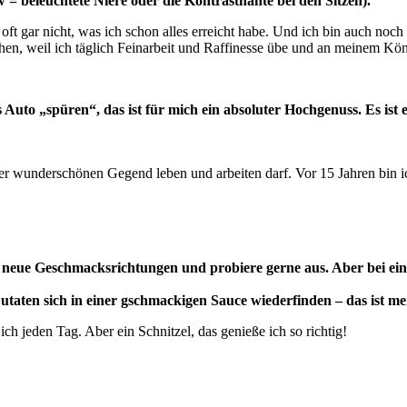
ow = beleuchtete Niere oder die Kontrastnähte bei den Sitzen).
ft gar nicht, was ich schon alles erreicht habe. Und ich bin auch noc
chen, weil ich täglich Feinarbeit und Raffinesse übe und an meinem Kön
 Auto „spüren“, das ist für mich ein absoluter Hochgenuss. Es ist 
er wunderschönen Gegend leben und arbeiten darf. Vor 15 Jahren bin 
 für neue Geschmacksrichtungen und probiere gerne aus. Aber bei 
Zutaten sich in einer gschmackigen Sauce wiederfinden – das ist me
h jeden Tag. Aber ein Schnitzel, das genieße ich so richtig!