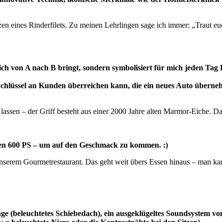
ines Rinderfilets. Zu meinen Lehrlingen sage ich immer: „Traut euch. E
ich von A nach B bringt, sondern symbolisiert für mich jeden Ta
chlüssel an Kunden überreichen kann, die ein neues Auto übernehm
ssen – der Griff besteht aus einer 2000 Jahre alten Marmor-Eiche. Dara
nen 600 PS – um auf den Geschmack zu kommen. :)
erem Gourmetrestaurant. Das geht weit übers Essen hinaus – man kan
ge (beleuchtetes Schiebedach), ein ausgeklügeltes Soundsystem v