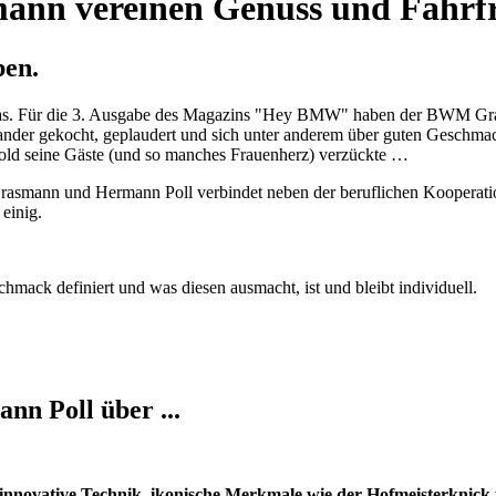
nn vereinen Genuss und Fahrf
ben.
Gas. Für die 3. Ausgabe des Magazins "Hey BMW" haben der BWM Gra
der gekocht, geplaudert und sich unter anderem über guten Geschmack 
pold seine Gäste (und so manches Frauenherz) verzückte …
rasmann und Hermann Poll verbindet neben der beruflichen Kooperation
einig.
mack definiert und was diesen ausmacht, ist und bleibt individuell.
n Poll über ...
, innovative Technik, ikonische Merkmale wie der Hofmeisterknic