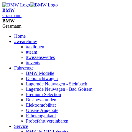
BMW
Grasmann
BMW
Grasmann
Home
#wearebmw
#aktionen
#team
#wissenswertes
#events
Fahrzeuge
BMW Modelle
Gebrauchtwagen
Lagernde Neuwagen - Steinbach
Lagernde Neuwagen - Bad Goisern
Premium Selection
Businesskunden
Elektromobilität
Unsere Angebote
Fahrzeugankauf
Probefahrt vereinbaren
Service
BMW & MINI Service