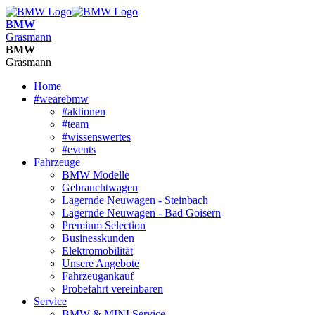
BMW
Grasmann
BMW
Grasmann
Home
#wearebmw
#aktionen
#team
#wissenswertes
#events
Fahrzeuge
BMW Modelle
Gebrauchtwagen
Lagernde Neuwagen - Steinbach
Lagernde Neuwagen - Bad Goisern
Premium Selection
Businesskunden
Elektromobilität
Unsere Angebote
Fahrzeugankauf
Probefahrt vereinbaren
Service
BMW & MINI Service