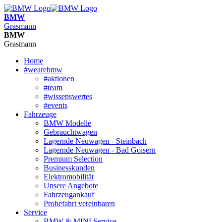
BMW
Grasmann
BMW
Grasmann
Home
#wearebmw
#aktionen
#team
#wissenswertes
#events
Fahrzeuge
BMW Modelle
Gebrauchtwagen
Lagernde Neuwagen - Steinbach
Lagernde Neuwagen - Bad Goisern
Premium Selection
Businesskunden
Elektromobilität
Unsere Angebote
Fahrzeugankauf
Probefahrt vereinbaren
Service
BMW & MINI Service