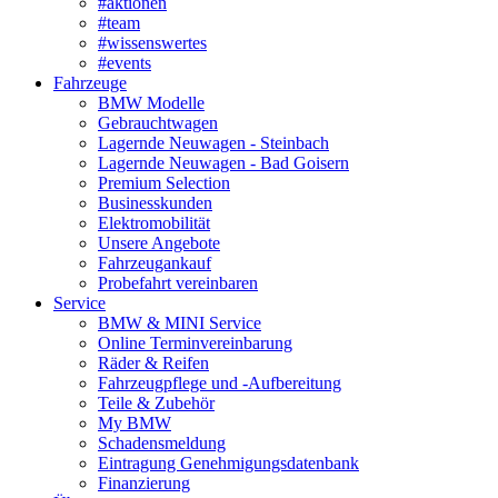
#aktionen
#team
#wissenswertes
#events
Fahrzeuge
BMW Modelle
Gebrauchtwagen
Lagernde Neuwagen - Steinbach
Lagernde Neuwagen - Bad Goisern
Premium Selection
Businesskunden
Elektromobilität
Unsere Angebote
Fahrzeugankauf
Probefahrt vereinbaren
Service
BMW & MINI Service
Online Terminvereinbarung
Räder & Reifen
Fahrzeugpflege und -Aufbereitung
Teile & Zubehör
My BMW
Schadensmeldung
Eintragung Genehmigungsdatenbank
Finanzierung