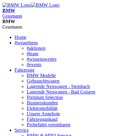
BMW
Grasmann
BMW
Grasmann
Home
#wearebmw
#aktionen
#team
#wissenswertes
#events
Fahrzeuge
BMW Modelle
Gebrauchtwagen
Lagernde Neuwagen - Steinbach
Lagernde Neuwagen - Bad Goisern
Premium Selection
Businesskunden
Elektromobilität
Unsere Angebote
Fahrzeugankauf
Probefahrt vereinbaren
Service
BMW & MINI Service