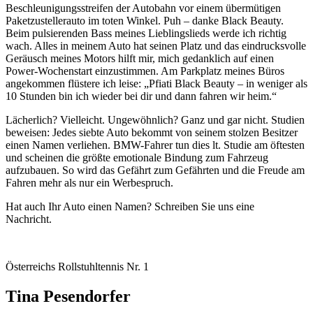
Beschleunigungsstreifen der Autobahn vor einem übermütigen
Paketzustellerauto im toten Winkel. Puh – danke Black Beauty.
Beim pulsierenden Bass meines Lieblingslieds werde ich richtig
wach. Alles in meinem Auto hat seinen Platz und das eindrucksvolle
Geräusch meines Motors hilft mir, mich gedanklich auf einen
Power-Wochenstart einzustimmen. Am Parkplatz meines Büros
angekommen flüstere ich leise: „Pfiati Black Beauty – in weniger als
10 Stunden bin ich wieder bei dir und dann fahren wir heim.“
Lächerlich? Vielleicht. Ungewöhnlich? Ganz und gar nicht. Studien
beweisen: Jedes siebte Auto bekommt von seinem stolzen Besitzer
einen Namen verliehen. BMW-Fahrer tun dies lt. Studie am öftesten
und scheinen die größte emotionale Bindung zum Fahrzeug
aufzubauen. So wird das Gefährt zum Gefährten und die Freude am
Fahren mehr als nur ein Werbespruch.
Hat auch Ihr Auto einen Namen? Schreiben Sie uns eine
Nachricht.
Österreichs Rollstuhltennis Nr. 1
Tina Pesendorfer