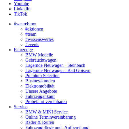
Youtube
LinkedIn
TikTok
#wearebmw
#aktionen
#team
#wissenswertes
#events
Fahrzeuge
BMW Modelle
Gebrauchtwagen
Lagernde Neuwagen - Steinbach
Lagernde Neuwagen - Bad Goisern
Premium Selection
Businesskunden
Elektromobilität
Unsere Angebote
Fahrzeugankauf
Probefahrt vereinbaren
Service
BMW & MINI Service
Online Terminvereinbarung
Räder & Reifen
Fahrzeugpflege und -Aufbereitung