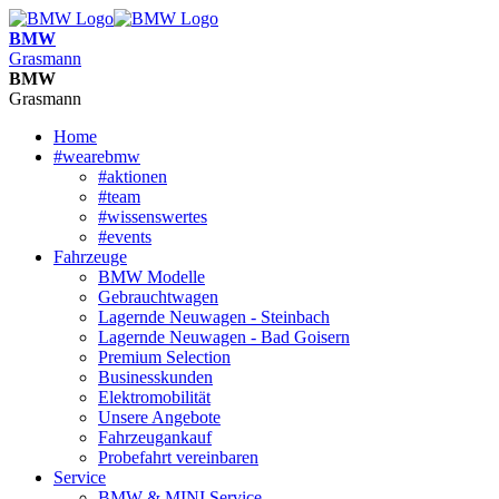
BMW
Grasmann
BMW
Grasmann
Home
#wearebmw
#aktionen
#team
#wissenswertes
#events
Fahrzeuge
BMW Modelle
Gebrauchtwagen
Lagernde Neuwagen - Steinbach
Lagernde Neuwagen - Bad Goisern
Premium Selection
Businesskunden
Elektromobilität
Unsere Angebote
Fahrzeugankauf
Probefahrt vereinbaren
Service
BMW & MINI Service