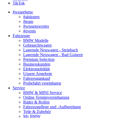
TikTok
#wearebmw
#aktionen
#team
#wissenswertes
#events
Fahrzeuge
BMW Modelle
Gebrauchtwagen
Lagernde Neuwagen - Steinbach
Lagernde Neuwagen - Bad Goisern
Premium Selection
Businesskunden
Elektromobilität
Unsere Angebote
Fahrzeugankauf
Probefahrt vereinbaren
Service
BMW & MINI Service
Online Terminvereinbarung
Räder & Reifen
Fahrzeugpflege und -Aufbereitung
Teile & Zubehör
My BMW