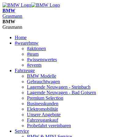
BMW
Grasmann
BMW
Grasmann
Home
#wearebmw
#aktionen
#team
#wissenswertes
#events
Fahrzeuge
BMW Modelle
Gebrauchtwagen
Lagernde Neuwagen - Steinbach
Lagernde Neuwagen - Bad Goisern
Premium Selection
Businesskunden
Elektromobilität
Unsere Angebote
Fahrzeugankauf
Probefahrt vereinbaren
Service
BMW & MINI Service