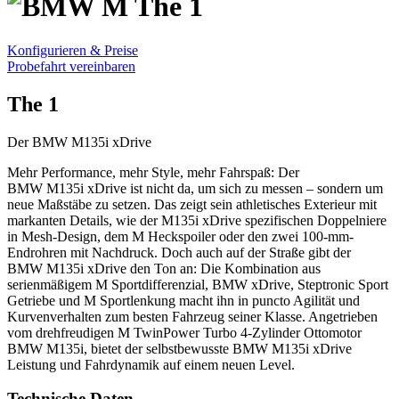
The 1
Konfigurieren & Preise
Probefahrt vereinbaren
The 1
Der BMW M135i xDrive
Mehr Performance, mehr Style, mehr Fahrspaß: Der
BMW M135i xDrive ist nicht da, um sich zu messen – sondern um
neue Maßstäbe zu setzen. Das zeigt sein athletisches Exterieur mit
markanten Details, wie der M135i xDrive spezifischen Doppelniere
in Mesh-Design, dem M Heckspoiler oder den zwei 100-mm-
Endrohren mit Nachdruck. Doch auch auf der Straße gibt der
BMW M135i xDrive den Ton an: Die Kombination aus
serienmäßigem M Sportdifferenzial, BMW xDrive, Steptronic Sport
Getriebe und M Sportlenkung macht ihn in puncto Agilität und
Kurvenverhalten zum besten Fahrzeug seiner Klasse. Angetrieben
vom drehfreudigen M TwinPower Turbo 4-Zylinder Ottomotor
BMW M135i, bietet der selbstbewusste BMW M135i xDrive
Leistung und Fahrdynamik auf einem neuen Level.
Technische Daten