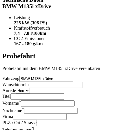
BMW M135i xDrive
Leistung
225 kW (306 PS)
Kraftstoffverbrauch
7,4 - 7,8 l/100km
CO2-Emissionen
167 - 180 g/km
Probefahrt
Probefahrt mit dem BMW M135i xDrive vereinbaren
Fahrzeug
Wunschtermin
Anrede
Titel
*
Vorname
*
Nachname
Firma
PLZ / Ort / Strasse
*
Telefonnummer