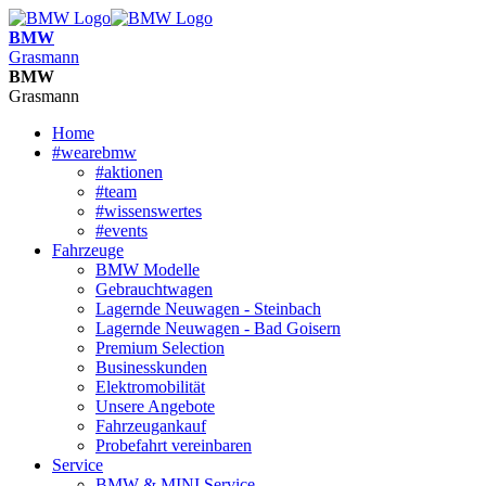
BMW
Grasmann
BMW
Grasmann
Home
#wearebmw
#aktionen
#team
#wissenswertes
#events
Fahrzeuge
BMW Modelle
Gebrauchtwagen
Lagernde Neuwagen - Steinbach
Lagernde Neuwagen - Bad Goisern
Premium Selection
Businesskunden
Elektromobilität
Unsere Angebote
Fahrzeugankauf
Probefahrt vereinbaren
Service
BMW & MINI Service