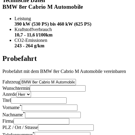
Technische Daten
BMW 8er Cabrio M Automobile
Leistung
390 kW (530 PS) bis 460 kW (625 PS)
Kraftstoffverbrauch
10,7 - 11,6 l/100km
CO2-Emissionen
243 - 264 g/km
Probefahrt
Probefahrt mit dem BMW 8er Cabrio M Automobile vereinbaren
Fahrzeug
Wunschtermin
Anrede
Titel
*
Vorname
*
Nachname
Firma
PLZ / Ort / Strasse
*
Telefonnummer