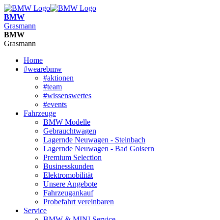
BMW
Grasmann
BMW
Grasmann
Home
#wearebmw
#aktionen
#team
#wissenswertes
#events
Fahrzeuge
BMW Modelle
Gebrauchtwagen
Lagernde Neuwagen - Steinbach
Lagernde Neuwagen - Bad Goisern
Premium Selection
Businesskunden
Elektromobilität
Unsere Angebote
Fahrzeugankauf
Probefahrt vereinbaren
Service
BMW & MINI Service