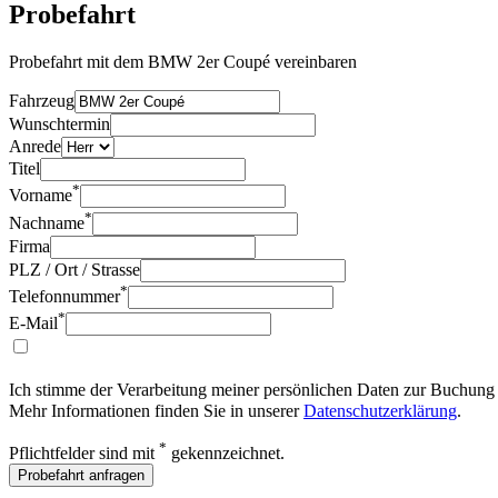
Probefahrt
Probefahrt mit dem BMW 2er Coupé vereinbaren
Fahrzeug
Wunschtermin
Anrede
Titel
*
Vorname
*
Nachname
Firma
PLZ / Ort / Strasse
*
Telefonnummer
*
E-Mail
Ich stimme der Verarbeitung meiner persönlichen Daten zur Buchung 
Mehr Informationen finden Sie in unserer
Datenschutzerklärung
.
*
Pflichtfelder sind mit
gekennzeichnet.
Probefahrt anfragen